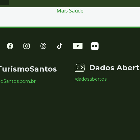
Mais Saúde
Dados Abert
TurismoSantos
/dadosabertos
moSantos.com.br