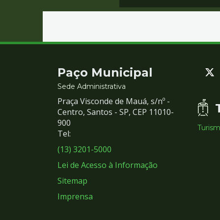
Contato
Paço Municipal
e
Sede Administrativa
Praça Visconde de Mauá, s/nº -
Redes
Centro, Santos - SP, CEP 11010-
900
Turis
Sociais
Tel:
(13) 3201-5000
Lei de Acesso à Informação
Sitemap
Imprensa