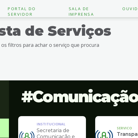
PORTAL DO
SALA DE
OUVID
SERVIDOR
IMPRENSA
ista de Serviços
e os filtros para achar o serviço que procura
Comunicaçã
INSTITUCIONAL
SERVICO
Secretaria de
Transpa
Comunicação e