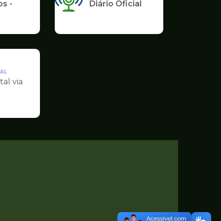
s -
Diário Oficial
AL
tal via