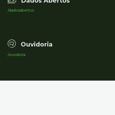
Dados Abertos
/dadosabertos
Ouvidoria
/ouvidoria