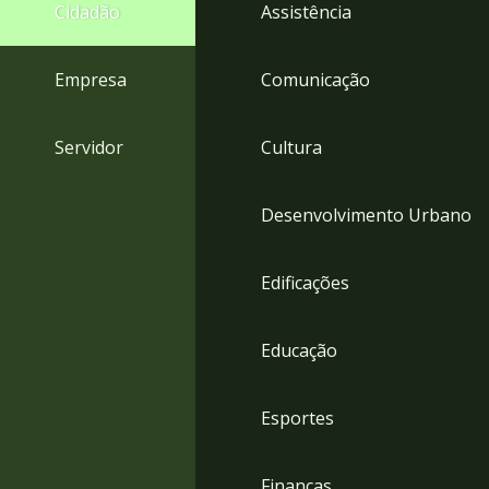
4
Cidadão
Assistência
Acessibilidade
5
Empresa
Comunicação
Servidor
Cultura
Desenvolvimento Urbano
Edificações
Educação
Esportes
Finanças