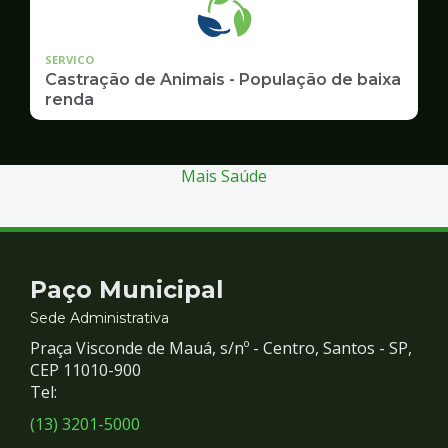
SERVICO
Castração de Animais - População de baixa
renda
Mais Saúde
Contato
Paço Municipal
e
Sede Administrativa
Praça Visconde de Mauá, s/nº - Centro, Santos - SP,
Redes
CEP 11010-900
Tel:
Sociais
(13) 3201-5000