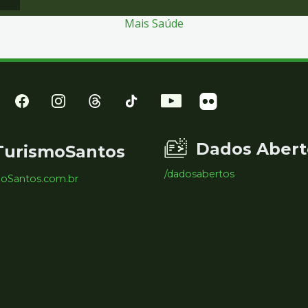
Mais Saúde
Dados Abert
TurismoSantos
/dadosabertos
moSantos.com.br