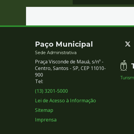
Contato
Paço Municipal
e
Sede Administrativa
Praça Visconde de Mauá, s/nº -
Redes
Centro, Santos - SP, CEP 11010-
900
Turis
Sociais
Tel:
(13) 3201-5000
Lei de Acesso à Informação
Sitemap
Imprensa