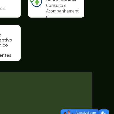
Consulta e
s e
Acompanhament
o
e
eptivo
mico
entes