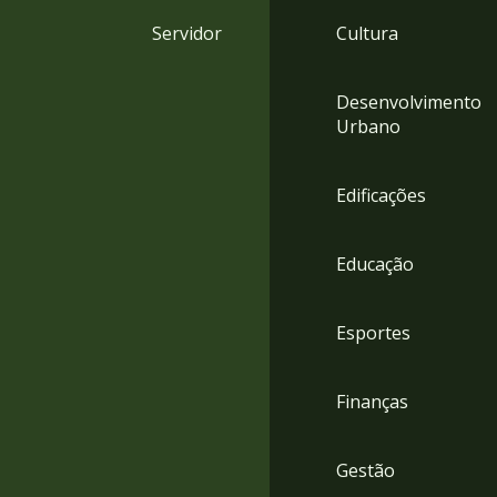
4
Servidor
Cultura
Acessibilidade
5
Desenvolvimento
Urbano
Edificações
Educação
Esportes
Finanças
Gestão