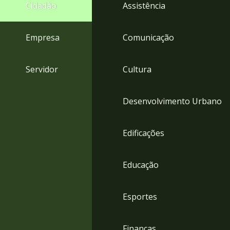
4
Cidadão
Assistência
Acessibilidade
5
Empresa
Comunicação
Servidor
Cultura
Desenvolvimento Urbano
Edificações
Educação
Esportes
Finanças