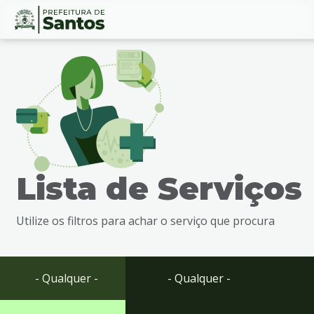
Ir
Conteúdo
para
o
conteúdo
1
Ir
para
o
menu
Lista de Serviços
2
Ir
para
Utilize os filtros para achar o serviço que procura
busca
3
Ir
para
- Qualquer -
- Qualquer -
o
rodapé