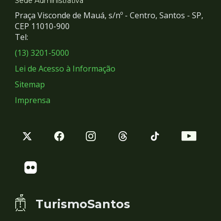
e
Sede Administrativa
Praça Visconde de Mauá, s/nº - Centro, Santos - SP,
Redes
CEP 11010-900
Tel:
Sociais
(13) 3201-5000
Lei de Acesso à Informação
Sitemap
Imprensa
TurismoSantos