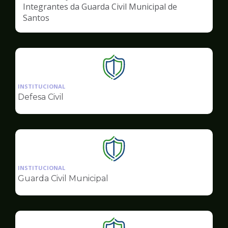
Integrantes da Guarda Civil Municipal de
Santos
Ilustração
da
INSTITUCIONAL
pagina
Defesa Civil
de
Segurança
Ilustração
da
INSTITUCIONAL
pagina
Guarda Civil Municipal
de
Segurança