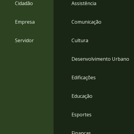
4
Cidadão
Assistência
Acessibilidade
5
Empresa
Comunicação
Servidor
Cultura
Desenvolvimento Urbano
Edificações
Educação
Esportes
Finanças