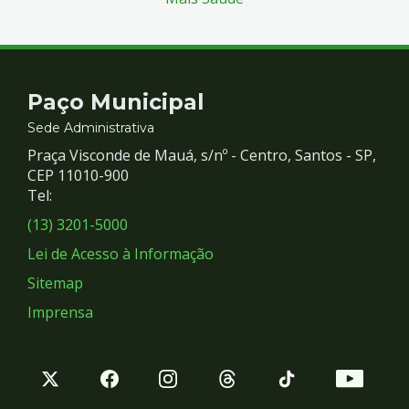
Contato
Paço Municipal
e
Sede Administrativa
Praça Visconde de Mauá, s/nº - Centro, Santos - SP,
Redes
CEP 11010-900
Tel:
Sociais
(13) 3201-5000
Lei de Acesso à Informação
Sitemap
Imprensa