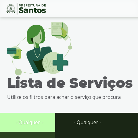
Ir
Conteúdo
para
o
conteúdo
1
Ir
para
o
menu
Lista de Serviços
2
Ir
para
Utilize os filtros para achar o serviço que procura
busca
3
Ir
para
- Qualquer -
- Qualquer -
o
rodapé