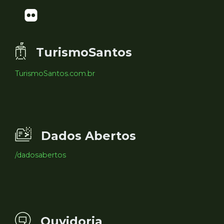
TurismoSantos
TurismoSantos.com.br
Dados Abertos
/dadosabertos
Ouvidoria