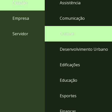
4
Cidadão
Assistência
Acessibilidade
5
Empresa
Comunicação
Servidor
Cultura
Desenvolvimento Urbano
Edificações
Educação
Esportes
Finanças