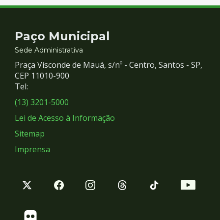
Contato
Paço Municipal
e
Sede Administrativa
Praça Visconde de Mauá, s/nº - Centro, Santos - SP,
Redes
CEP 11010-900
Tel:
Sociais
(13) 3201-5000
Lei de Acesso à Informação
Sitemap
Imprensa