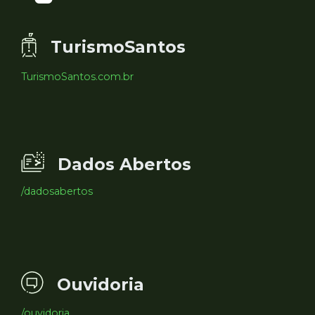
TurismoSantos
TurismoSantos.com.br
Dados Abertos
/dadosabertos
Ouvidoria
/ouvidoria