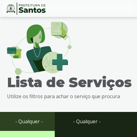
Ir
Conteúdo
para
o
conteúdo
1
Ir
para
o
menu
Lista de Serviços
2
Ir
para
Utilize os filtros para achar o serviço que procura
busca
3
Ir
para
- Qualquer -
- Qualquer -
o
rodapé