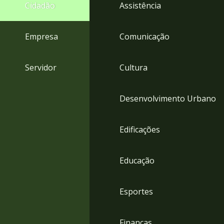
4
Cidadão
Assistência
Acessibilidade
5
Empresa
Comunicação
Servidor
Cultura
Desenvolvimento Urbano
Edificações
Educação
Esportes
Finanças