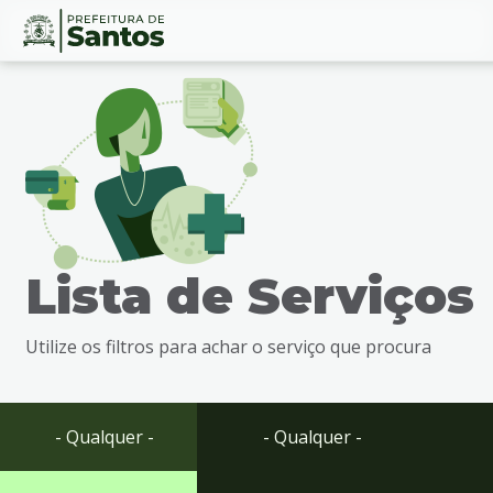
Ir
Conteúdo
para
o
conteúdo
1
Ir
para
o
menu
Lista de Serviços
2
Ir
para
Utilize os filtros para achar o serviço que procura
busca
3
Ir
para
- Qualquer -
- Qualquer -
o
rodapé