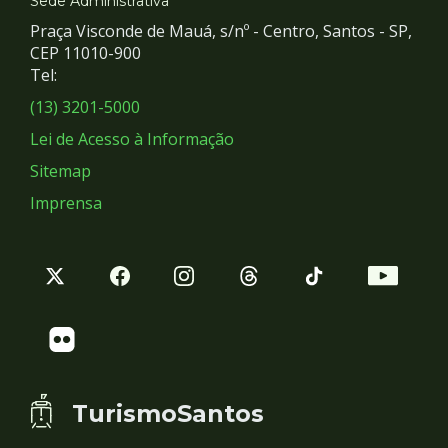
e
Sede Administrativa
Praça Visconde de Mauá, s/nº - Centro, Santos - SP,
Redes
CEP 11010-900
Tel:
Sociais
(13) 3201-5000
Lei de Acesso à Informação
Sitemap
Imprensa
TurismoSantos