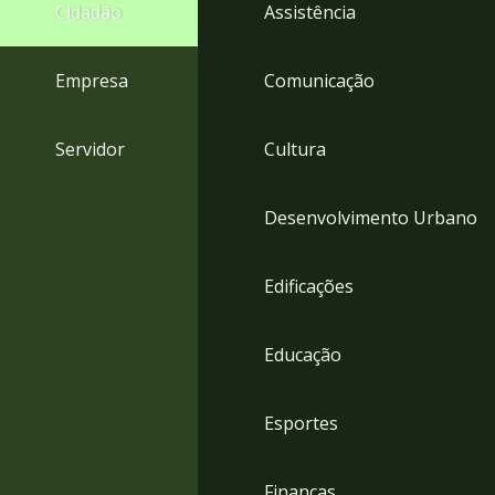
4
Cidadão
Assistência
Acessibilidade
5
Empresa
Comunicação
Servidor
Cultura
Desenvolvimento Urbano
Edificações
Educação
Esportes
Finanças