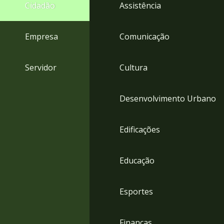
4
Cidadão
Assistência
Acessibilidade
5
Empresa
Comunicação
Servidor
Cultura
Desenvolvimento Urbano
Edificações
Educação
Esportes
Finanças