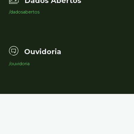
Dados Abertos
/dadosabertos
Ouvidoria
/ouvidoria