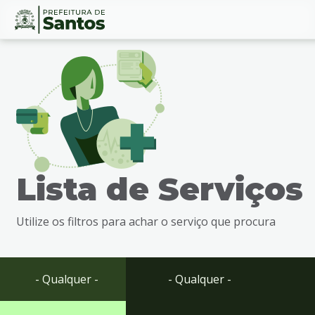
Ir
Conteúdo
para
o
conteúdo
1
Ir
para
o
menu
Lista de Serviços
2
Ir
para
Utilize os filtros para achar o serviço que procura
busca
3
Ir
para
- Qualquer -
- Qualquer -
o
rodapé