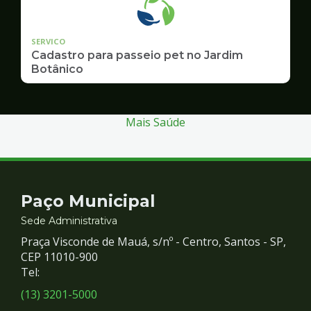
SERVICO
Cadastro para passeio pet no Jardim
Botânico
Mais Saúde
Contato
Paço Municipal
e
Sede Administrativa
Praça Visconde de Mauá, s/nº - Centro, Santos - SP,
Redes
CEP 11010-900
Tel:
Sociais
(13) 3201-5000