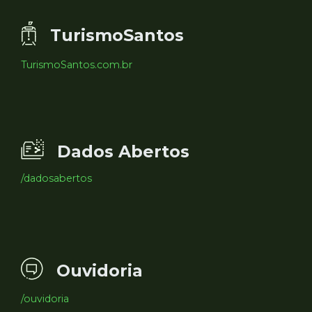
TurismoSantos
TurismoSantos.com.br
Dados Abertos
/dadosabertos
Ouvidoria
/ouvidoria