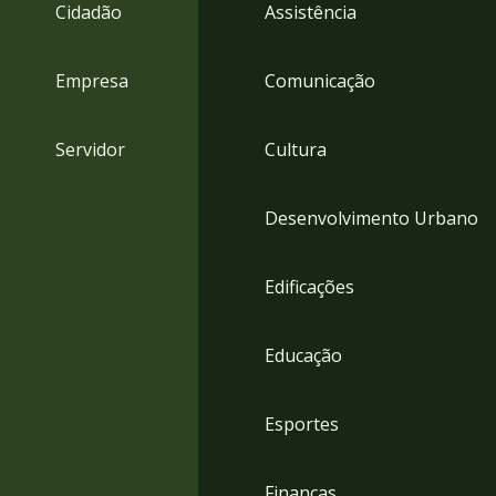
4
Cidadão
Assistência
Acessibilidade
5
Empresa
Comunicação
Servidor
Cultura
Desenvolvimento Urbano
Edificações
Educação
Esportes
Finanças