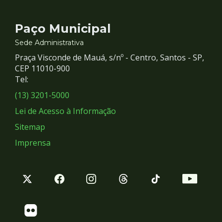
Contato
Paço Municipal
e
Sede Administrativa
Praça Visconde de Mauá, s/nº - Centro, Santos - SP,
Redes
CEP 11010-900
Tel:
Sociais
(13) 3201-5000
Lei de Acesso à Informação
Sitemap
Imprensa