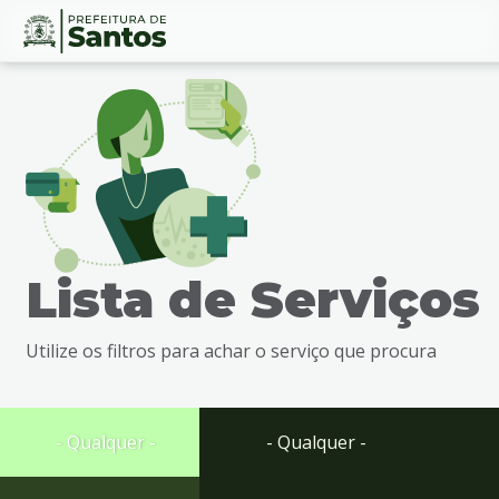
Ir
Conteúdo
para
o
conteúdo
1
Ir
para
o
menu
Lista de Serviços
2
Ir
para
Utilize os filtros para achar o serviço que procura
busca
3
Ir
para
- Qualquer -
- Qualquer -
o
rodapé