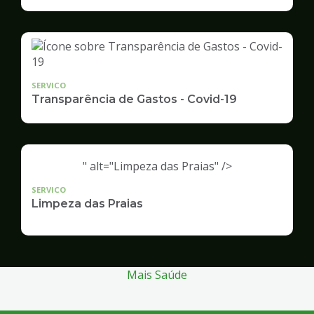
Infraestrutura
e
Serviços
Públicos
SERVICO
Transparência de Gastos - Covid-19
" alt="Limpeza das Praias" />
SERVICO
Limpeza das Praias
Mais Saúde