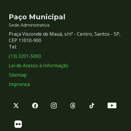
Contato
Paço Municipal
e
Sede Administrativa
Praça Visconde de Mauá, s/nº - Centro, Santos - SP,
Redes
CEP 11010-900
Tel:
Sociais
(13) 3201-5000
Lei de Acesso à Informação
Sitemap
Imprensa