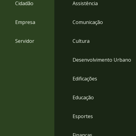
4
Cidadão
Assistência
Acessibilidade
5
Empresa
Comunicação
Servidor
Cultura
Desenvolvimento Urbano
Edificações
Educação
Esportes
Finanças