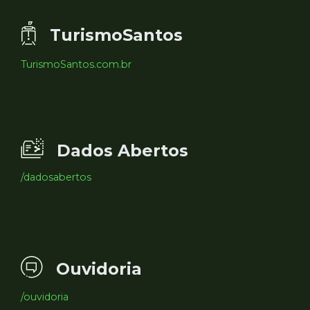
TurismoSantos
TurismoSantos.com.br
Dados Abertos
/dadosabertos
Ouvidoria
/ouvidoria