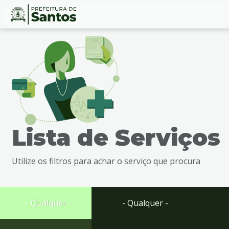
Ir
Conteúdo
para
o
conteúdo
1
Ir
para
o
menu
Lista de Serviços
2
Ir
para
Utilize os filtros para achar o serviço que procura
busca
3
Ir
para
- Qualquer -
- Qualquer -
o
rodapé