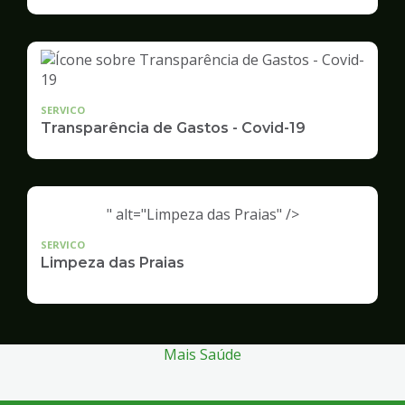
Infraestrutura
e
Serviços
Públicos
SERVICO
Transparência de Gastos - Covid-19
" alt="Limpeza das Praias" />
SERVICO
Limpeza das Praias
Mais Saúde