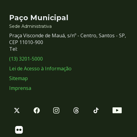
Contato
Paço Municipal
e
Sede Administrativa
Praça Visconde de Mauá, s/nº - Centro, Santos - SP,
Redes
CEP 11010-900
Tel:
Sociais
(13) 3201-5000
Lei de Acesso à Informação
Sitemap
Imprensa