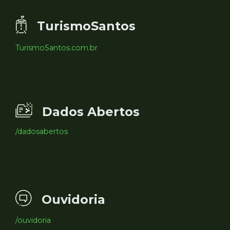
TurismoSantos
TurismoSantos.com.br
Dados Abertos
/dadosabertos
Ouvidoria
/ouvidoria