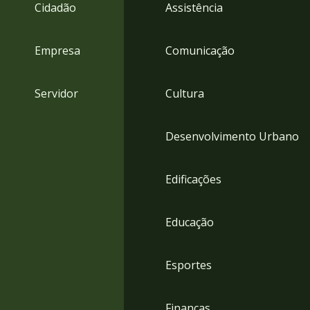
4
Cidadão
Assistência
Acessibilidade
5
Empresa
Comunicação
Servidor
Cultura
Desenvolvimento Urbano
Edificações
Educação
Esportes
Finanças