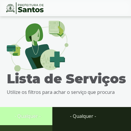
Ir
Conteúdo
para
o
conteúdo
1
Ir
para
o
menu
Lista de Serviços
2
Ir
para
Utilize os filtros para achar o serviço que procura
busca
3
Ir
para
- Qualquer -
- Qualquer -
o
rodapé