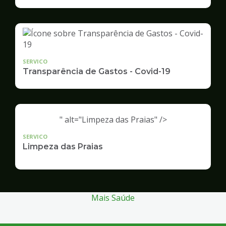
Infraestrutura
e
Serviços
Públicos
SERVICO
Transparência de Gastos - Covid-19
" alt="Limpeza das Praias" />
SERVICO
Limpeza das Praias
Mais Saúde