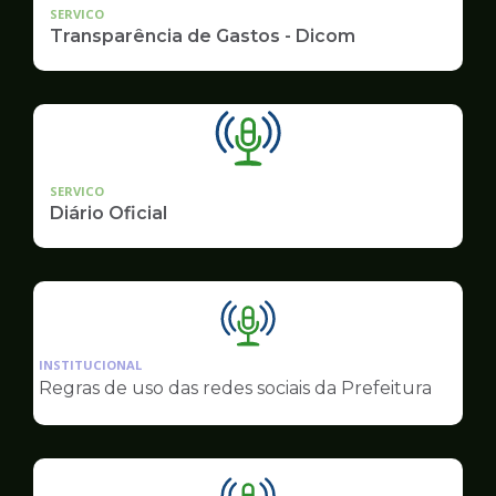
SERVICO
Transparência de Gastos - Dicom
SERVICO
Diário Oficial
Ilustração
da
INSTITUCIONAL
pagina
Regras de uso das redes sociais da Prefeitura
de
Comunicação