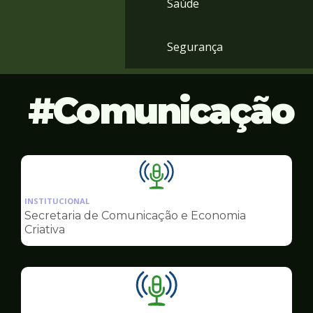
Saúde
Segurança
Comunicação
Ilustração
da
INSTITUCIONAL
pagina
Secretaria de Comunicação e Economia
de
Criativa
Comunicação