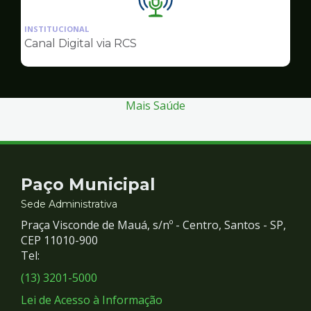
Ilustração
da
INSTITUCIONAL
pagina
Canal Digital via RCS
de
Comunicação
Mais Saúde
Contato
Paço Municipal
e
Sede Administrativa
Praça Visconde de Mauá, s/nº - Centro, Santos - SP,
Redes
CEP 11010-900
Tel:
Sociais
(13) 3201-5000
Lei de Acesso à Informação