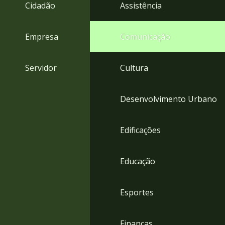
4
Cidadão
Assistência
Acessibilidade
5
Empresa
Comunicação
Servidor
Cultura
Desenvolvimento Urbano
Edificações
Educação
Esportes
Finanças