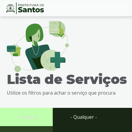
Ir
Conteúdo
para
o
conteúdo
1
Ir
para
o
menu
Lista de Serviços
2
Ir
para
Utilize os filtros para achar o serviço que procura
busca
3
Ir
para
- Qualquer -
- Qualquer -
o
rodapé