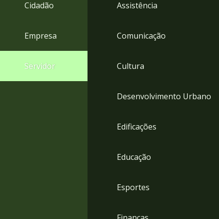
4
Cidadão
Assistência
Acessibilidade
5
Empresa
Comunicação
Servidor
Cultura
Desenvolvimento Urbano
Edificações
Educação
Esportes
Finanças