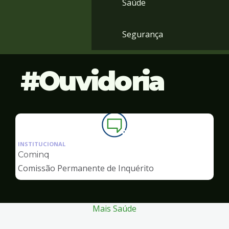
Saúde
Segurança
Ouvidoria
Ilustração
da
INSTITUCIONAL
pagina
Cominq
de
Comissão Permanente de Inquérito
Ouvidoria
Mais Saúde