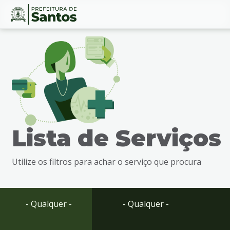
Ir
Conteúdo
para
o
conteúdo
1
Ir
para
o
menu
Lista de Serviços
2
Ir
para
Utilize os filtros para achar o serviço que procura
busca
3
Ir
para
- Qualquer -
- Qualquer -
o
rodapé