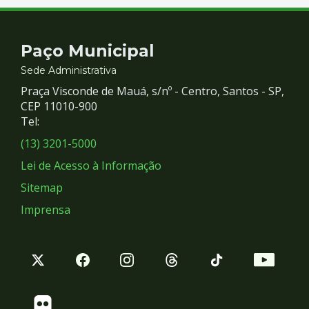
Contato
Paço Municipal
e
Sede Administrativa
Praça Visconde de Mauá, s/nº - Centro, Santos - SP,
Redes
CEP 11010-900
Tel:
Sociais
(13) 3201-5000
Lei de Acesso à Informação
Sitemap
Imprensa