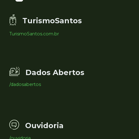
TurismoSantos
TurismoSantos.com.br
Dados Abertos
/dadosabertos
Ouvidoria
/ouvidoria