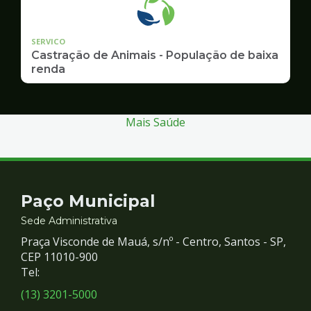
SERVICO
Castração de Animais - População de baixa
renda
Mais Saúde
Contato
Paço Municipal
e
Sede Administrativa
Praça Visconde de Mauá, s/nº - Centro, Santos - SP,
Redes
CEP 11010-900
Tel:
Sociais
(13) 3201-5000