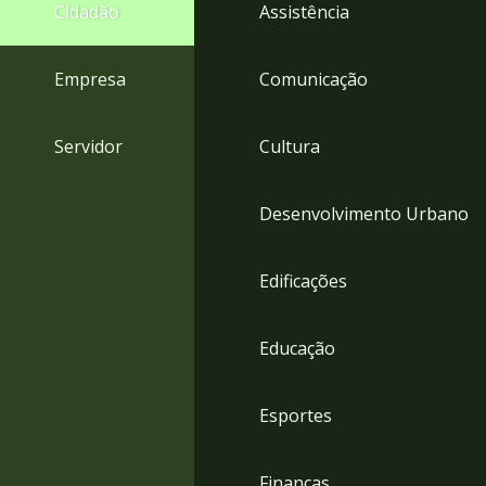
4
Cidadão
Assistência
Acessibilidade
5
Empresa
Comunicação
Servidor
Cultura
Desenvolvimento Urbano
Edificações
Educação
Esportes
Finanças