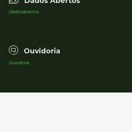
Dados Abertos
/dadosabertos
Ouvidoria
/ouvidoria