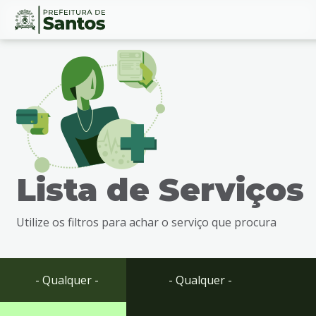
Ir
Conteúdo
para
o
conteúdo
1
Ir
para
o
menu
Lista de Serviços
2
Ir
para
Utilize os filtros para achar o serviço que procura
busca
3
Ir
para
- Qualquer -
- Qualquer -
o
rodapé