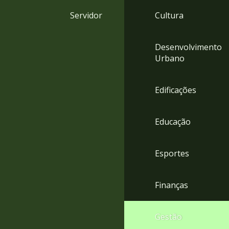
4
Servidor
Cultura
Acessibilidade
5
Desenvolvimento
Urbano
Edificações
Educação
Esportes
Finanças
Gestão