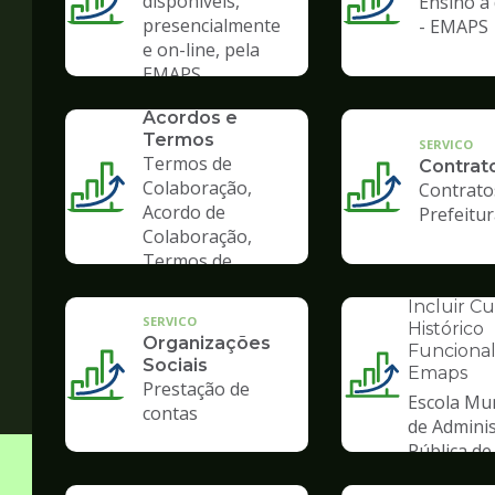
disponíveis,
Ensino à 
presencialmente
- EMAPS
e on-line, pela
EMAPS
SERVICO
Convênios,
Acordos e
Termos
SERVICO
Termos de
Contrat
Colaboração,
Contrato
Acordo de
Prefeitu
Colaboração,
Termos de
Fomento
INSTITUCION
Incluir C
SERVICO
Histórico
Organizações
Funcional
Sociais
Emaps
Ilustração
Prestação de
Escola Mun
da
contas
de Admini
pagina
Pública de
de
Gestão