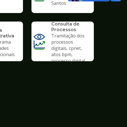
Santos
SERVICO
Consulta de
Processos
a
Tramitação dos
rativa
rama
processos
ades
digitais, cpnet,
cionais
atos bpm,
processo digital