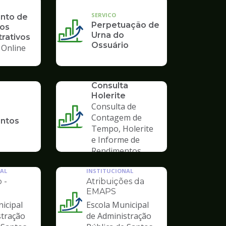
SERVICO
nto de
Perpetuação de
os
Urna do
rativos
Ossuário
 Online
SERVICO
Consulta
Holerite
Consulta de
Contagem de
antos
Tempo, Holerite
e Informe de
Rendimentos
AL
INSTITUCIONAL
 -
Atribuições da
EMAPS
icipal
Escola Municipal
Ilustração
stração
de Administração
da