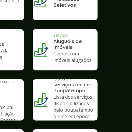
distância
Seletivos
SERVICO
Aluguéis de
os
Imóveis
s da
Gastos com
ra
imóveis alugados
SERVICO
AL
Lista de
urso no
serviços online -
Poupatempo
 -
Lista dos serviços
disponibilizados
icipal
pelo poupatempo
stração
online em época
 Santos
de pandemia