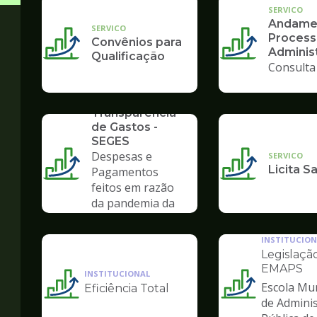
SERVICO
Andame
SERVICO
Process
Convênios para
Administ
Qualificação
Consulta
SERVICO
Transparência
de Gastos -
SEGES
Despesas e
SERVICO
Licita S
Pagamentos
feitos em razão
da pandemia da
COVID-19
INSTITUCION
Legislação
EMAPS
INSTITUCIONAL
Escola Mun
Eficiência Total
Ilustração
Ilustração
de Admini
da
da