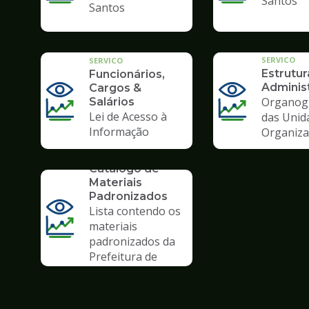
Santos
Santos
SERVICO
SERVICO
Estrutur
Funcionários,
Administ
Cargos &
Organog
Salários
Lei de Acesso à
das Unid
Informação
Organiza
SERVICO
Catálogo de
Materiais
Padronizados
Lista contendo os
materiais
padronizados da
Prefeitura de
Santos