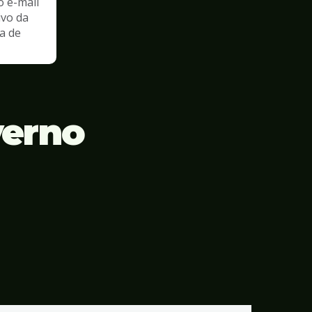
o e-mail
ivo da
a de
verno