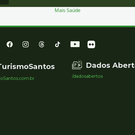
Mais Saúde
Dados Abert
TurismoSantos
/dadosabertos
moSantos.com.br