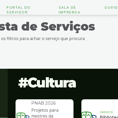
PORTAL DO
SALA DE
OUVID
SERVIDOR
IMPRENSA
ista de Serviços
e os filtros para achar o serviço que procura
Cultura
INSTITUCIONAL
Política Nacional
Aldir Blanc -
PNAB 2026
Projetos para
SERVICO
mestres da
Bibliote