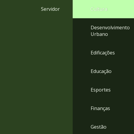
4
Servidor
Cultura
Acessibilidade
5
Desenvolvimento
Urbano
Edificações
Educação
Esportes
Finanças
Gestão