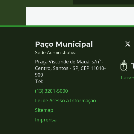
Contato
Paço Municipal
e
Sede Administrativa
Praça Visconde de Mauá, s/nº -
Redes
Centro, Santos - SP, CEP 11010-
900
Turis
Sociais
Tel:
(13) 3201-5000
Lei de Acesso à Informação
Sitemap
Imprensa