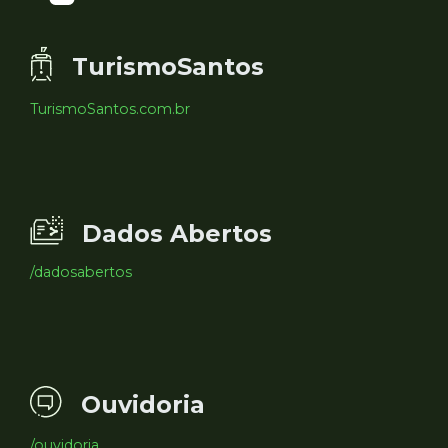
TurismoSantos
TurismoSantos.com.br
Dados Abertos
/dadosabertos
Ouvidoria
/ouvidoria