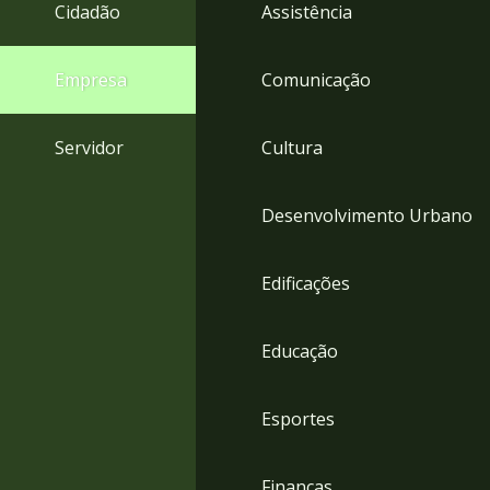
4
Cidadão
Assistência
Acessibilidade
5
Empresa
Comunicação
Servidor
Cultura
Desenvolvimento Urbano
Edificações
Educação
Esportes
Finanças