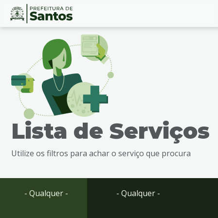
Ir
Conteúdo
para
o
conteúdo
1
Ir
para
o
menu
Lista de Serviços
2
Ir
para
Utilize os filtros para achar o serviço que procura
busca
3
Ir
para
- Qualquer -
- Qualquer -
o
rodapé