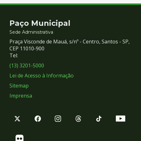
Contato
Paço Municipal
e
Sede Administrativa
Praça Visconde de Mauá, s/nº - Centro, Santos - SP,
Redes
CEP 11010-900
Tel:
Sociais
(13) 3201-5000
Lei de Acesso à Informação
Sitemap
Imprensa