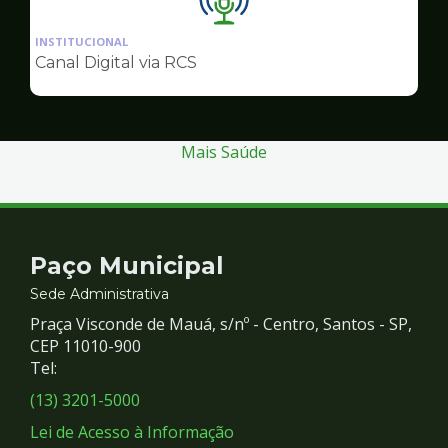
Ilustração
da
INSTITUCIONAL
pagina
Canal Digital via RCS
de
Comunicação
Mais Saúde
Contato
Paço Municipal
e
Sede Administrativa
Praça Visconde de Mauá, s/nº - Centro, Santos - SP,
Redes
CEP 11010-900
Tel:
Sociais
(13) 3201-5000
Lei de Acesso à Informação