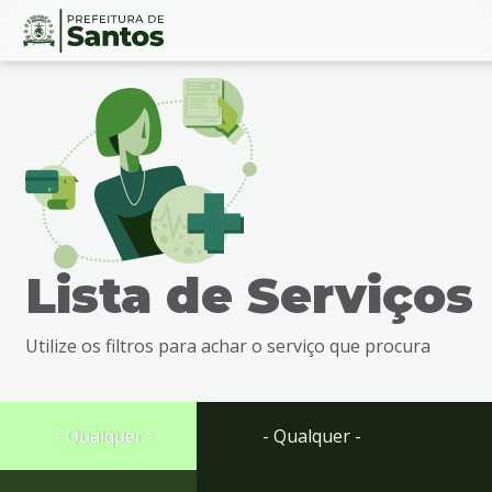
Ir
Conteúdo
para
o
conteúdo
1
Ir
para
o
menu
Lista de Serviços
2
Ir
para
Utilize os filtros para achar o serviço que procura
busca
3
Ir
para
- Qualquer -
- Qualquer -
o
rodapé