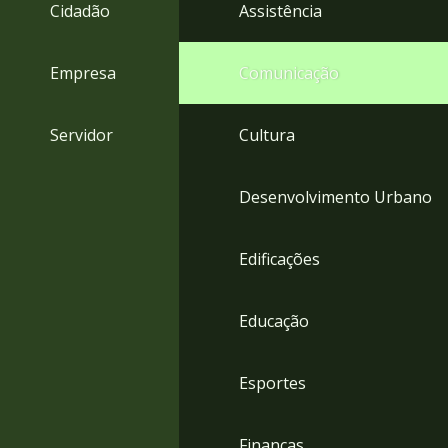
4
Cidadão
Assistência
Acessibilidade
5
Empresa
Comunicação
Servidor
Cultura
Desenvolvimento Urbano
Edificações
Educação
Esportes
Finanças