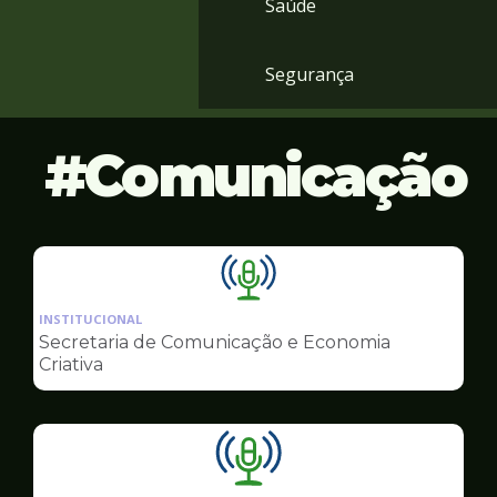
Saúde
Segurança
Comunicação
Ilustração
da
INSTITUCIONAL
pagina
Secretaria de Comunicação e Economia
de
Criativa
Comunicação