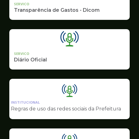
SERVICO
Transparência de Gastos - Dicom
SERVICO
Diário Oficial
Ilustração
da
INSTITUCIONAL
pagina
Regras de uso das redes sociais da Prefeitura
de
Comunicação