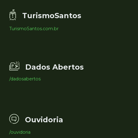
TurismoSantos
TurismoSantos.com.br
Dados Abertos
/dadosabertos
Ouvidoria
/ouvidoria