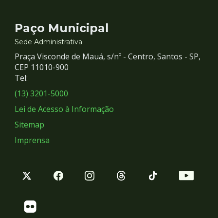
Contato
Paço Municipal
e
Sede Administrativa
Praça Visconde de Mauá, s/nº - Centro, Santos - SP,
Redes
CEP 11010-900
Tel:
Sociais
(13) 3201-5000
Lei de Acesso à Informação
Sitemap
Imprensa