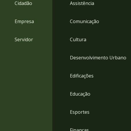
4
Cidadão
Assistência
Acessibilidade
5
Empresa
Comunicação
Servidor
Cultura
Desenvolvimento Urbano
Edificações
Educação
Esportes
Finanças