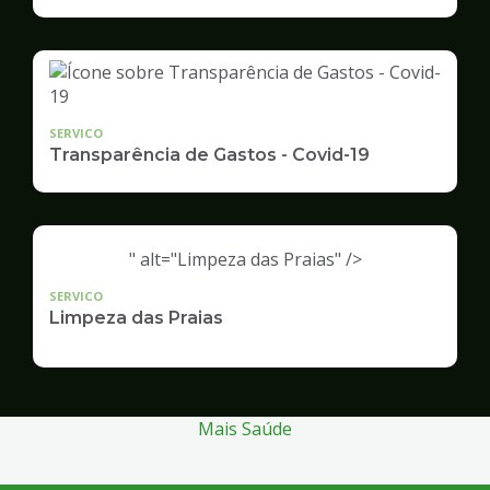
Infraestrutura
e
Serviços
Públicos
SERVICO
Transparência de Gastos - Covid-19
" alt="Limpeza das Praias" />
SERVICO
Limpeza das Praias
Mais Saúde