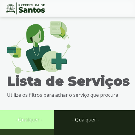
Ir
Conteúdo
para
o
conteúdo
1
Ir
para
o
menu
Lista de Serviços
2
Ir
para
Utilize os filtros para achar o serviço que procura
busca
3
Ir
para
- Qualquer -
- Qualquer -
o
rodapé