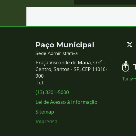
Contato
Paço Municipal
e
Sede Administrativa
Praça Visconde de Mauá, s/nº -
Redes
Centro, Santos - SP, CEP 11010-
900
Turis
Sociais
Tel:
(13) 3201-5000
Lei de Acesso à Informação
Sitemap
Imprensa