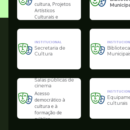
Ilustração
cultura, Projetos
Municip
da
Artísticos
pagina
Culturais e
de
Artísticas das
Cultura
Periferias
INSTITUCIONAL
INSTITUCION
Secretaria de
Biblioteca
Ilustração
Ilustração
Cultura
Municipai
da
da
pagina
pagina
de
de
INSTITUCIONAL
Cultura
Cultura
Salas públicas de
cinema
INSTITUCION
Acesso
Equipame
democrático à
Ilustração
Ilustração
culturais
cultura e à
da
da
formação de
pagina
pagina
público
de
de
Cultura
Cultura