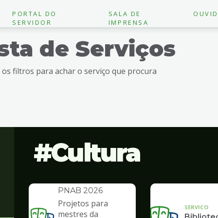
PORTAL DO
SALA DE
OUVID
SERVIDOR
IMPRENSA
ista de Serviços
e os filtros para achar o serviço que procura
Cultura
INSTITUCIONAL
Política Nacional
Aldir Blanc -
PNAB 2026
Projetos para
SERVICO
mestres da
Bibliote