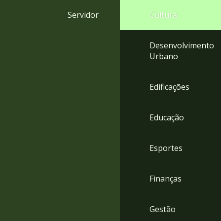
4
Servidor
Cultura
Acessibilidade
5
Desenvolvimento
Urbano
Edificações
Educação
Esportes
Finanças
Gestão