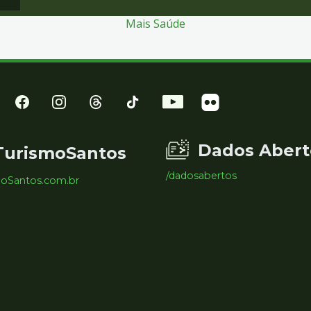
Mais Saúde
Dados Abert
TurismoSantos
/dadosabertos
moSantos.com.br