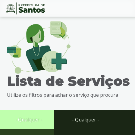
Ir
Conteúdo
para
o
conteúdo
1
Ir
para
o
menu
Lista de Serviços
2
Ir
para
Utilize os filtros para achar o serviço que procura
busca
3
Ir
para
- Qualquer -
- Qualquer -
o
rodapé