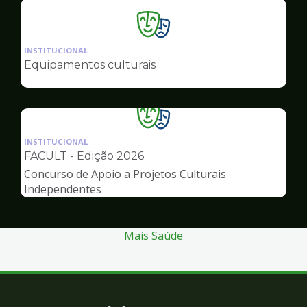
Ilustração
da
INSTITUCIONAL
pagina
Equipamentos culturais
de
Cultura
Ilustração
da
INSTITUCIONAL
pagina
FACULT - Edição 2026
de
Concurso de Apoio a Projetos Culturais
Cultura
Independentes
Mais Saúde