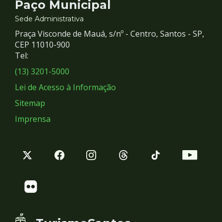
Contato
Paço Municipal
e
Sede Administrativa
Praça Visconde de Mauá, s/nº - Centro, Santos - SP,
Redes
CEP 11010-900
Tel:
Sociais
(13) 3201-5000
Lei de Acesso à Informação
Sitemap
Imprensa