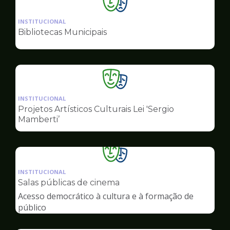
Ilustração
da
INSTITUCIONAL
pagina
Bibliotecas Municipais
de
Cultura
Ilustração
da
INSTITUCIONAL
pagina
Projetos Artísticos Culturais Lei 'Sergio
de
Mamberti’
Cultura
Ilustração
da
INSTITUCIONAL
pagina
Salas públicas de cinema
de
Acesso democrático à cultura e à formação de
Cultura
público