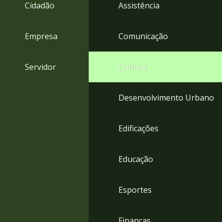
4
Cidadão
Assistência
Acessibilidade
5
Empresa
Comunicação
Servidor
Cultura
Desenvolvimento Urbano
Edificações
Educação
Esportes
Finanças