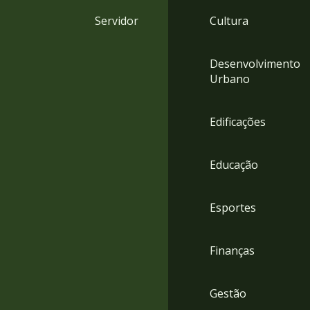
4
Servidor
Cultura
Acessibilidade
5
Desenvolvimento
Urbano
Edificações
Educação
Esportes
Finanças
Gestão