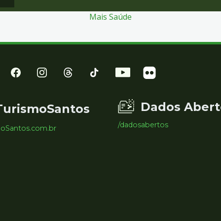
Mais Saúde
Dados Abert
TurismoSantos
/dadosabertos
moSantos.com.br