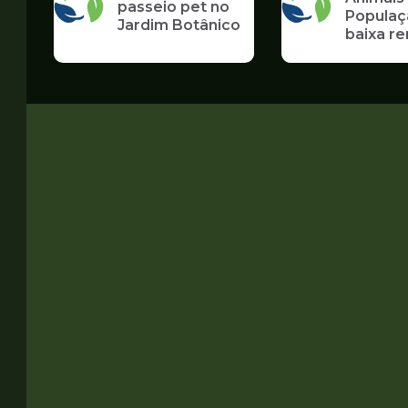
passeio pet no
Populaç
Jardim Botânico
baixa r