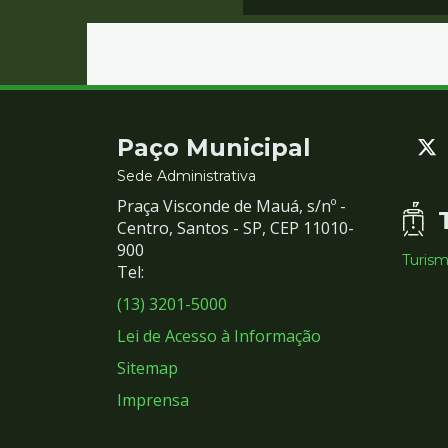
Contato
Paço Municipal
e
Sede Administrativa
Praça Visconde de Mauá, s/nº -
Redes
Centro, Santos - SP, CEP 11010-
900
Turis
Sociais
Tel:
(13) 3201-5000
Lei de Acesso à Informação
Sitemap
Imprensa