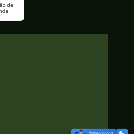
ão de
enda