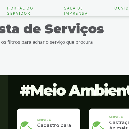
PORTAL DO
SALA DE
OUVID
SERVIDOR
IMPRENSA
ista de Serviços
e os filtros para achar o serviço que procura
Meio Ambien
SERVICO
SERVICO
Castraç
Cadastro para
Animais 