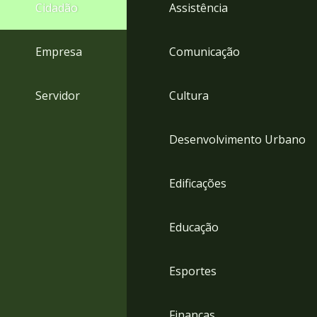
4
Cidadão
Assistência
Acessibilidade
5
Empresa
Comunicação
Servidor
Cultura
Desenvolvimento Urbano
Edificações
Educação
Esportes
Finanças