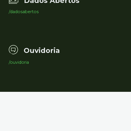
Dados Abertos
/dadosabertos
Ouvidoria
/ouvidoria