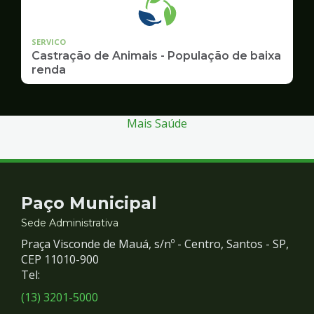
SERVICO
Castração de Animais - População de baixa
renda
Mais Saúde
Contato
Paço Municipal
e
Sede Administrativa
Praça Visconde de Mauá, s/nº - Centro, Santos - SP,
Redes
CEP 11010-900
Tel:
Sociais
(13) 3201-5000