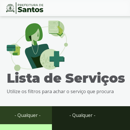
Ir
Conteúdo
para
o
conteúdo
1
Ir
para
o
menu
Lista de Serviços
2
Ir
para
Utilize os filtros para achar o serviço que procura
busca
3
Ir
para
- Qualquer -
- Qualquer -
o
rodapé