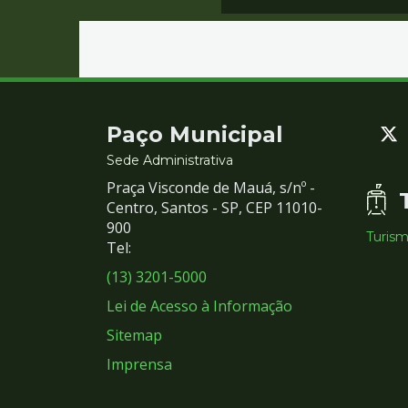
Contato
Paço Municipal
e
Sede Administrativa
Praça Visconde de Mauá, s/nº -
Redes
Centro, Santos - SP, CEP 11010-
900
Turis
Sociais
Tel:
(13) 3201-5000
Lei de Acesso à Informação
Sitemap
Imprensa