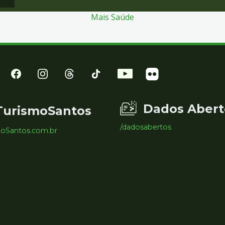
Mais Saúde
Dados Abert
TurismoSantos
/dadosabertos
moSantos.com.br