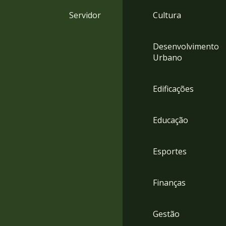
4
Servidor
Cultura
Acessibilidade
5
Desenvolvimento
Urbano
Edificações
Educação
Esportes
Finanças
Gestão