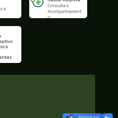
Consulta e
s e
Acompanhament
o
e
eptivo
mico
entes