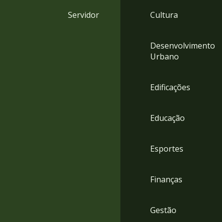
4
Servidor
Cultura
Acessibilidade
5
Desenvolvimento
Urbano
Edificações
Educação
Esportes
Finanças
Gestão