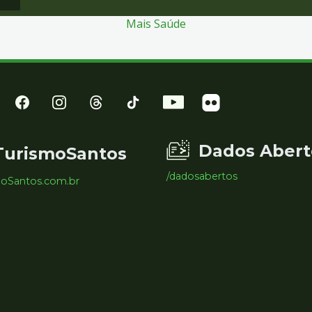
Mais Saúde
Dados Abert
TurismoSantos
/dadosabertos
moSantos.com.br