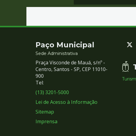
Contato
Paço Municipal
e
Sede Administrativa
Praça Visconde de Mauá, s/nº -
Redes
Centro, Santos - SP, CEP 11010-
900
Turis
Sociais
Tel:
(13) 3201-5000
Lei de Acesso à Informação
Sitemap
Imprensa