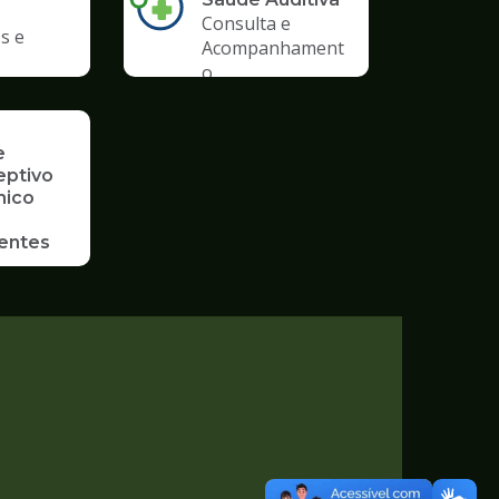
Consulta e
s e
Acompanhament
o
e
eptivo
mico
entes