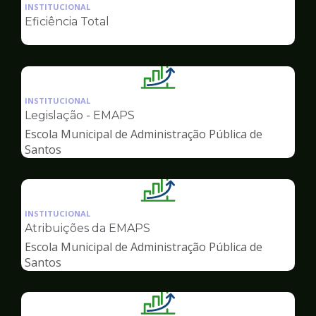
da
INSTITUCIONAL
pagina
Eficiência Total
de
Gestão
Ilustração
da
INSTITUCIONAL
pagina
Legislação - EMAPS
de
Escola Municipal de Administração Pública de
Gestão
Santos
Ilustração
da
INSTITUCIONAL
pagina
Atribuições da EMAPS
de
Escola Municipal de Administração Pública de
Gestão
Santos
Ilustração