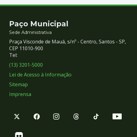
Contato
Paço Municipal
e
Sede Administrativa
Praça Visconde de Mauá, s/nº - Centro, Santos - SP,
Redes
CEP 11010-900
Tel:
Sociais
(13) 3201-5000
Lei de Acesso à Informação
Sitemap
Imprensa