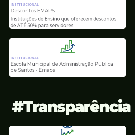
da
INSTITUCIONAL
pagina
Descontos EMAPS
de
Instituições de Ensino que oferecem descontos
Gestão
de ATÉ 50% para servidores
Ilustração
da
INSTITUCIONAL
pagina
Escola Municipal de Administração Pública
de
de Santos - Emaps
Gestão
Transparência