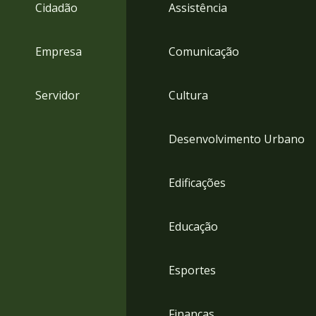
4
Cidadão
Assistência
Acessibilidade
5
Empresa
Comunicação
Servidor
Cultura
Desenvolvimento Urbano
Edificações
Educação
Esportes
Finanças