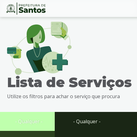
Ir
Conteúdo
para
o
conteúdo
1
Ir
para
o
menu
Lista de Serviços
2
Ir
para
Utilize os filtros para achar o serviço que procura
busca
3
Ir
para
- Qualquer -
- Qualquer -
o
rodapé