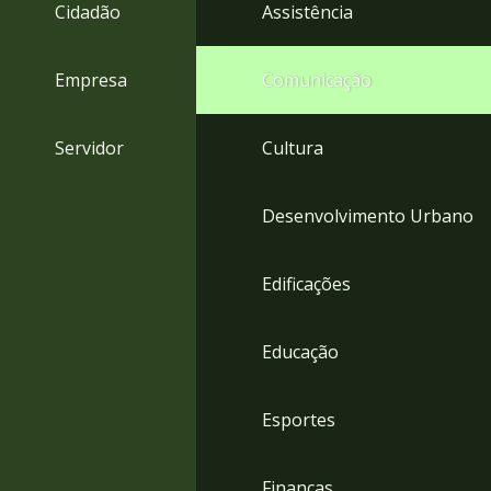
4
Cidadão
Assistência
Acessibilidade
5
Empresa
Comunicação
Servidor
Cultura
Desenvolvimento Urbano
Edificações
Educação
Esportes
Finanças