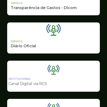
SERVICO
Transparência de Gastos - Dicom
SERVICO
Diário Oficial
Ilustração
da
INSTITUCIONAL
pagina
Canal Digital via RCS
de
Comunicação