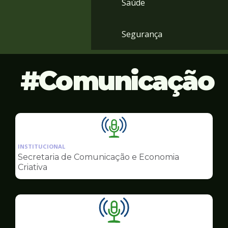
Saúde
Segurança
Comunicação
Ilustração
da
INSTITUCIONAL
pagina
Secretaria de Comunicação e Economia
de
Criativa
Comunicação