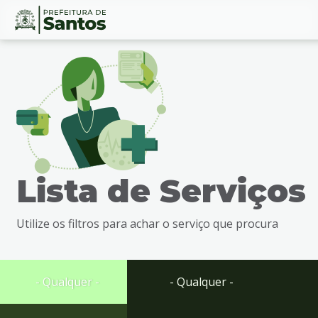
Ir
Conteúdo
para
o
conteúdo
1
Ir
para
o
menu
Lista de Serviços
2
Ir
para
Utilize os filtros para achar o serviço que procura
busca
3
Ir
para
- Qualquer -
- Qualquer -
o
rodapé