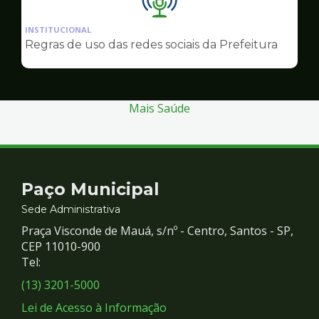
Ilustração
da
INSTITUCIONAL
pagina
Regras de uso das redes sociais da Prefeitura
de
Comunicação
Mais Saúde
Contato
Paço Municipal
e
Sede Administrativa
Praça Visconde de Mauá, s/nº - Centro, Santos - SP,
Redes
CEP 11010-900
Tel:
Sociais
(13) 3201-5000
Lei de Acesso à Informação