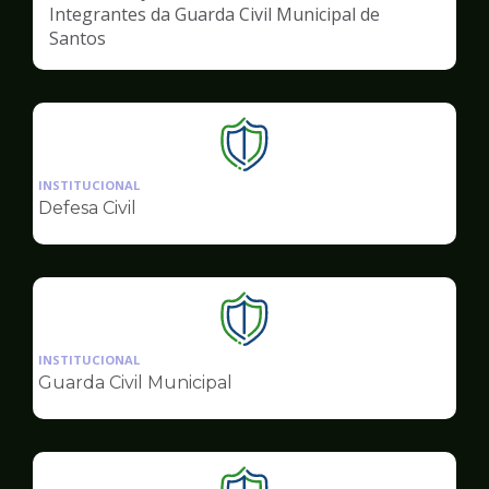
Integrantes da Guarda Civil Municipal de
Santos
Ilustração
da
INSTITUCIONAL
pagina
Defesa Civil
de
Segurança
Ilustração
da
INSTITUCIONAL
pagina
Guarda Civil Municipal
de
Segurança