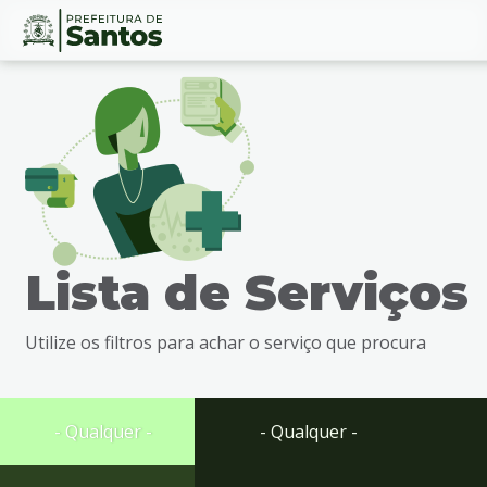
Ir
Conteúdo
para
o
conteúdo
1
Ir
para
o
menu
Lista de Serviços
2
Ir
para
Utilize os filtros para achar o serviço que procura
busca
3
Ir
para
- Qualquer -
- Qualquer -
o
rodapé