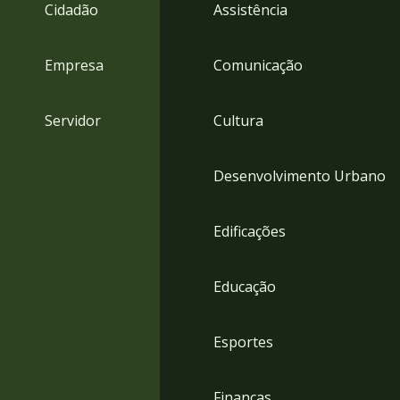
4
Cidadão
Assistência
Acessibilidade
5
Empresa
Comunicação
Servidor
Cultura
Desenvolvimento Urbano
Edificações
Educação
Esportes
Finanças