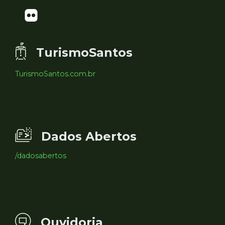
TurismoSantos
TurismoSantos.com.br
Dados Abertos
/dadosabertos
Ouvidoria