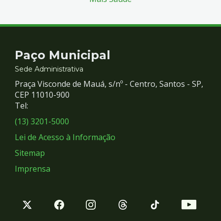
Contato
Paço Municipal
e
Sede Administrativa
Praça Visconde de Mauá, s/nº - Centro, Santos - SP,
Redes
CEP 11010-900
Tel:
Sociais
(13) 3201-5000
Lei de Acesso à Informação
Sitemap
Imprensa