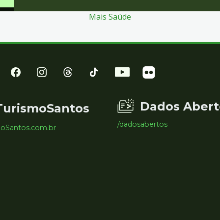
Mais Saúde
Dados Abert
TurismoSantos
/dadosabertos
moSantos.com.br