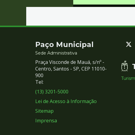
Contato
Paço Municipal
e
Sede Administrativa
Praça Visconde de Mauá, s/nº -
Redes
Centro, Santos - SP, CEP 11010-
900
Turis
Sociais
Tel:
(13) 3201-5000
Lei de Acesso à Informação
Sitemap
Imprensa