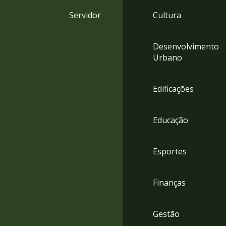
4
Servidor
Cultura
Acessibilidade
5
Desenvolvimento
Urbano
Edificações
Educação
Esportes
Finanças
Gestão