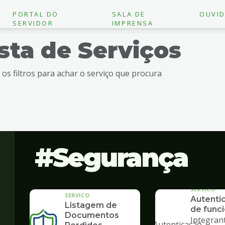
PORTAL DO
SALA DE
OUVID
SERVIDOR
IMPRENSA
ista de Serviços
e os filtros para achar o serviço que procura
Segurança
SERVICO
SERVICO
Autenti
Listagem de
de funci
"
Documentos
Integran
alt="Autenticação