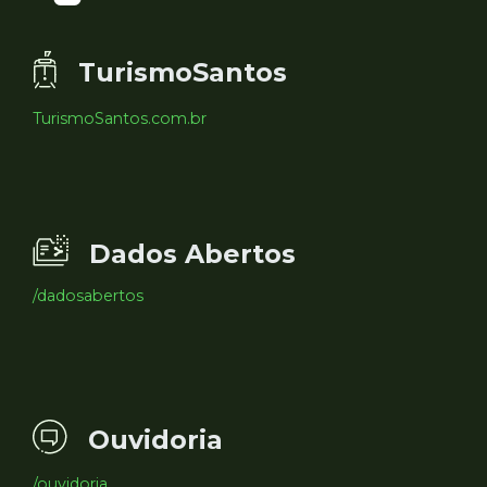
TurismoSantos
TurismoSantos.com.br
Dados Abertos
/dadosabertos
Ouvidoria
/ouvidoria