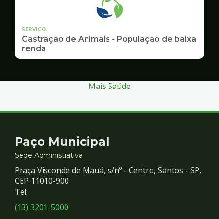
SERVICO
Castração de Animais - População de baixa
renda
Mais Saúde
Contato
Paço Municipal
e
Sede Administrativa
Praça Visconde de Mauá, s/nº - Centro, Santos - SP,
Redes
CEP 11010-900
Tel:
Sociais
(13) 3201-5000