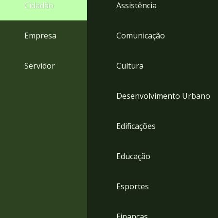
4
Cidadão
Assistência
Acessibilidade
5
Empresa
Comunicação
Servidor
Cultura
Desenvolvimento Urbano
Edificações
Educação
Esportes
Finanças