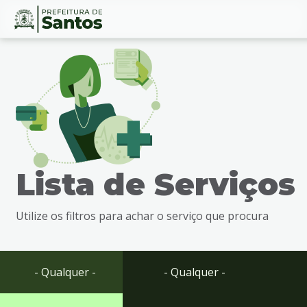
Ir
Conteúdo
para
o
conteúdo
1
Ir
para
o
menu
Lista de Serviços
2
Ir
para
Utilize os filtros para achar o serviço que procura
busca
3
Ir
para
- Qualquer -
- Qualquer -
o
rodapé