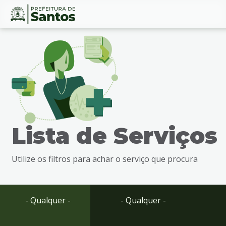
Ir
Conteúdo
para
o
conteúdo
1
Ir
para
o
menu
Lista de Serviços
2
Ir
para
Utilize os filtros para achar o serviço que procura
busca
3
Ir
para
- Qualquer -
- Qualquer -
o
rodapé