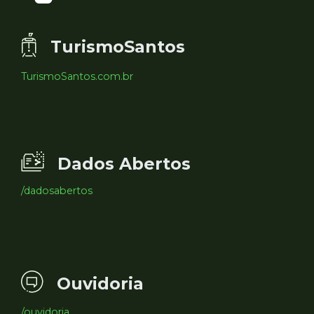
TurismoSantos
TurismoSantos.com.br
Dados Abertos
/dadosabertos
Ouvidoria
/ouvidoria