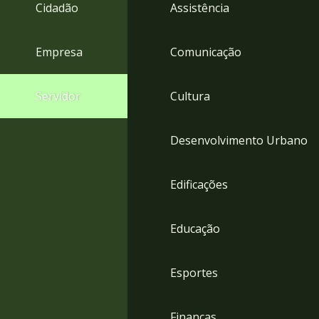
4
Cidadão
Assistência
Acessibilidade
5
Empresa
Comunicação
Servidor
Cultura
Desenvolvimento Urbano
Edificações
Educação
Esportes
Finanças