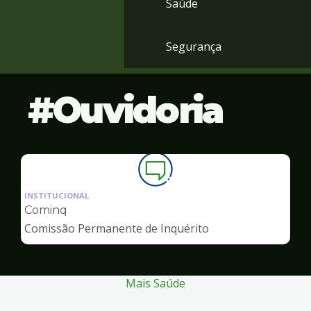
Saúde
Segurança
Ouvidoria
Ilustração
da
INSTITUCIONAL
pagina
Cominq
de
Comissão Permanente de Inquérito
Ouvidoria
Mais Saúde