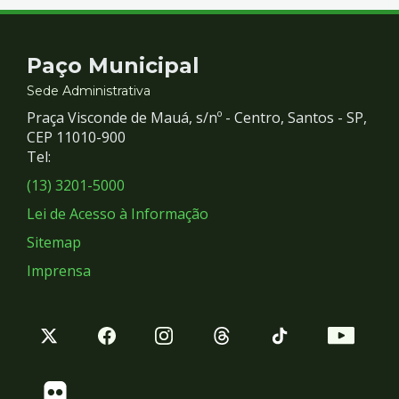
Contato
Paço Municipal
e
Sede Administrativa
Praça Visconde de Mauá, s/nº - Centro, Santos - SP,
Redes
CEP 11010-900
Tel:
Sociais
(13) 3201-5000
Lei de Acesso à Informação
Sitemap
Imprensa