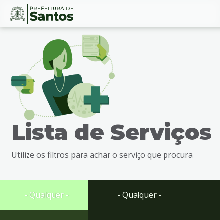
Ir
Conteúdo
para
o
conteúdo
1
Ir
para
o
menu
Lista de Serviços
2
Ir
para
Utilize os filtros para achar o serviço que procura
busca
3
Ir
para
- Qualquer -
- Qualquer -
o
rodapé