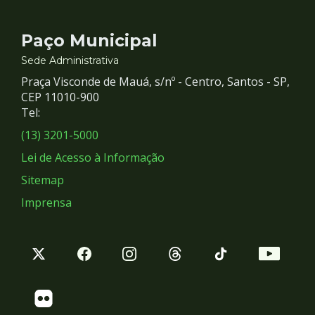
Contato
Paço Municipal
e
Sede Administrativa
Praça Visconde de Mauá, s/nº - Centro, Santos - SP,
Redes
CEP 11010-900
Tel:
Sociais
(13) 3201-5000
Lei de Acesso à Informação
Sitemap
Imprensa