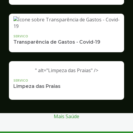
Infraestrutura
e
Serviços
Públicos
SERVICO
Transparência de Gastos - Covid-19
" alt="Limpeza das Praias" />
SERVICO
Limpeza das Praias
Mais Saúde