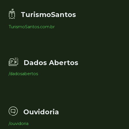
TurismoSantos
TurismoSantos.com.br
Dados Abertos
/dadosabertos
Ouvidoria
/ouvidoria