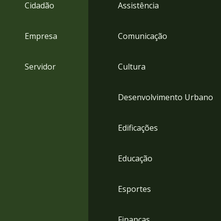
4
Cidadão
Assistência
Acessibilidade
5
Empresa
Comunicação
Servidor
Cultura
Desenvolvimento Urbano
Edificações
Educação
Esportes
Finanças