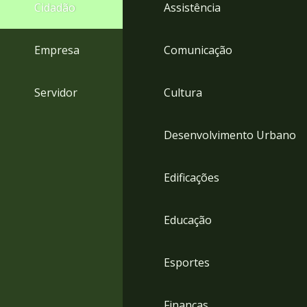
4
Cidadão
Assistência
Acessibilidade
5
Empresa
Comunicação
Servidor
Cultura
Desenvolvimento Urbano
Edificações
Educação
Esportes
Finanças