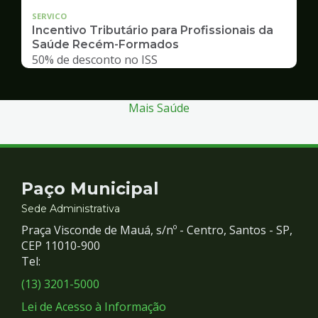
SERVICO
Incentivo Tributário para Profissionais da
Saúde Recém-Formados
50% de desconto no ISS
Mais Saúde
Contato
Paço Municipal
e
Sede Administrativa
Praça Visconde de Mauá, s/nº - Centro, Santos - SP,
Redes
CEP 11010-900
Tel:
Sociais
(13) 3201-5000
Lei de Acesso à Informação