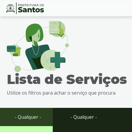
Ir
Conteúdo
para
o
conteúdo
1
Ir
para
o
menu
Lista de Serviços
2
Ir
para
Utilize os filtros para achar o serviço que procura
busca
3
Ir
para
- Qualquer -
- Qualquer -
o
rodapé