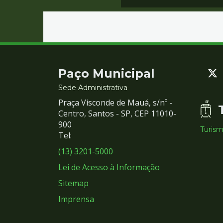
Contato
Paço Municipal
e
Sede Administrativa
Praça Visconde de Mauá, s/nº -
Redes
Centro, Santos - SP, CEP 11010-
900
Turis
Sociais
Tel:
(13) 3201-5000
Lei de Acesso à Informação
Sitemap
Imprensa