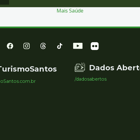
Mais Saúde
Dados Abert
TurismoSantos
/dadosabertos
moSantos.com.br