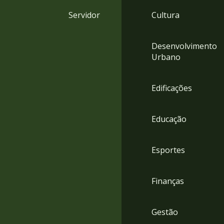
4
Servidor
Cultura
Acessibilidade
5
Desenvolvimento
Urbano
Edificações
Educação
Esportes
Finanças
Gestão