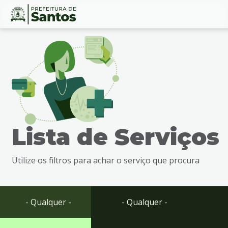
Ir
Conteúdo
para
o
conteúdo
1
Ir
para
o
menu
Lista de Serviços
2
Ir
para
Utilize os filtros para achar o serviço que procura
busca
3
Ir
para
- Qualquer -
- Qualquer -
o
rodapé