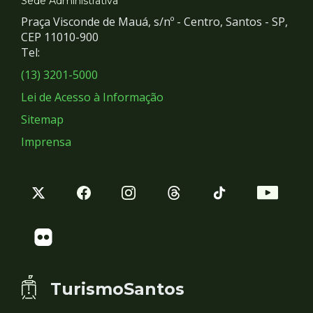
e
Sede Administrativa
Praça Visconde de Mauá, s/nº - Centro, Santos - SP,
Redes
CEP 11010-900
Tel:
Sociais
(13) 3201-5000
Lei de Acesso à Informação
Sitemap
Imprensa
TurismoSantos