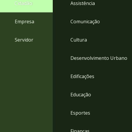
4
Cidadão
Assistência
Acessibilidade
5
Empresa
Comunicação
Servidor
Cultura
Desenvolvimento Urbano
Edificações
Educação
Esportes
Finanças