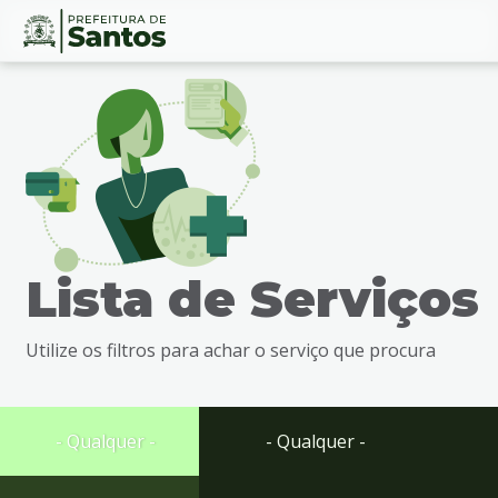
Ir
Conteúdo
para
o
conteúdo
1
Ir
para
o
menu
Lista de Serviços
2
Ir
para
Utilize os filtros para achar o serviço que procura
busca
3
Ir
para
- Qualquer -
- Qualquer -
o
rodapé