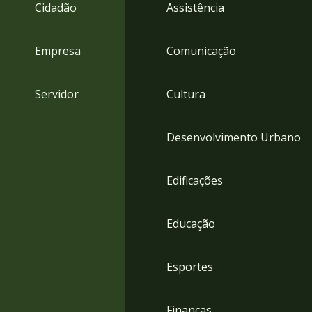
4
Cidadão
Assistência
Acessibilidade
5
Empresa
Comunicação
Servidor
Cultura
Desenvolvimento Urbano
Edificações
Educação
Esportes
Finanças