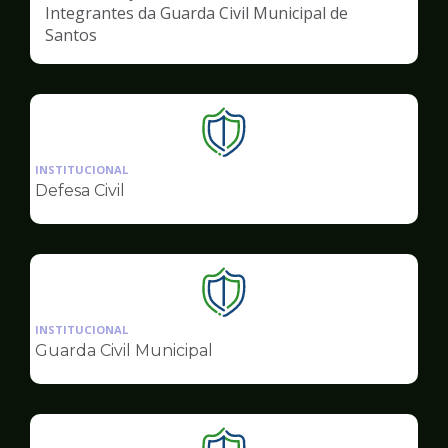
Integrantes da Guarda Civil Municipal de
Santos
Ilustração
da
INSTITUCIONAL
pagina
Defesa Civil
de
Segurança
Ilustração
da
INSTITUCIONAL
pagina
Guarda Civil Municipal
de
Segurança