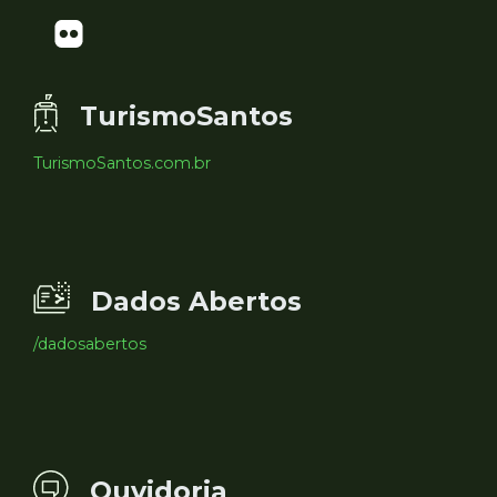
TurismoSantos
TurismoSantos.com.br
Dados Abertos
/dadosabertos
Ouvidoria