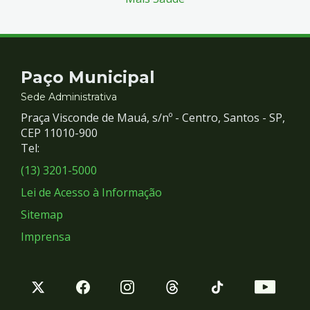
Contato
Paço Municipal
e
Sede Administrativa
Praça Visconde de Mauá, s/nº - Centro, Santos - SP,
Redes
CEP 11010-900
Tel:
Sociais
(13) 3201-5000
Lei de Acesso à Informação
Sitemap
Imprensa