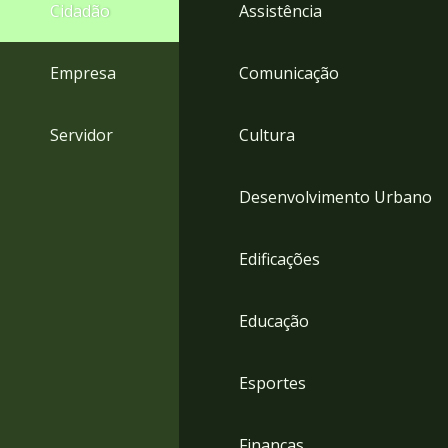
4
Cidadão
Assistência
Acessibilidade
5
Empresa
Comunicação
Servidor
Cultura
Desenvolvimento Urbano
Edificações
Educação
Esportes
Finanças