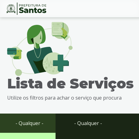
Ir
Conteúdo
para
o
conteúdo
1
Ir
para
o
menu
Lista de Serviços
2
Ir
para
Utilize os filtros para achar o serviço que procura
busca
3
Ir
para
- Qualquer -
- Qualquer -
o
rodapé