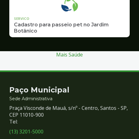
SERVICO
Cadastro para passeio pet no Jardim
Botânico
Mais Saúde
Contato
Paço Municipal
e
Sede Administrativa
Praça Visconde de Mauá, s/nº - Centro, Santos - SP,
Redes
CEP 11010-900
Tel:
Sociais
(13) 3201-5000