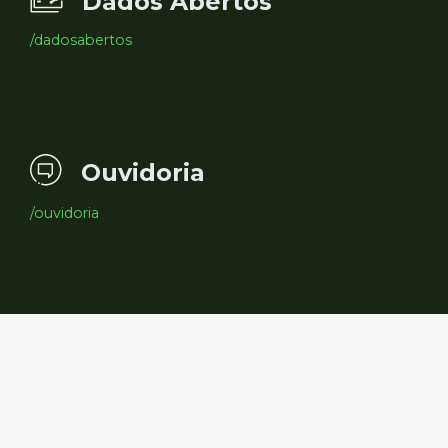
Dados Abertos
/dadosabertos
Ouvidoria
/ouvidoria