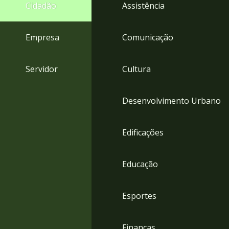
4
Cidadão
Assistência
Acessibilidade
5
Empresa
Comunicação
Servidor
Cultura
Desenvolvimento Urbano
Edificações
Educação
Esportes
Finanças