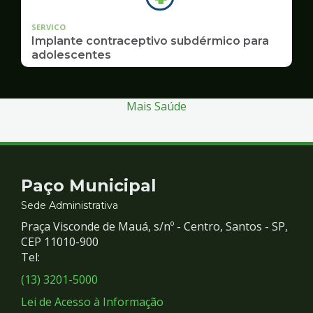
SERVICO
Implante contraceptivo subdérmico para
adolescentes
Mais Saúde
Contato
Paço Municipal
e
Sede Administrativa
Praça Visconde de Mauá, s/nº - Centro, Santos - SP,
Redes
CEP 11010-900
Tel:
Sociais
(13) 3201-5000
Lei de Acesso à Informação