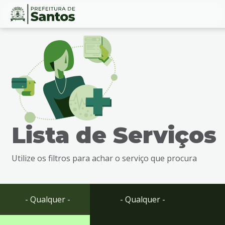
Ir
Conteúdo
para
o
conteúdo
1
Ir
para
o
menu
Lista de Serviços
2
Ir
para
Utilize os filtros para achar o serviço que procura
busca
3
Ir
para
- Qualquer -
- Qualquer -
o
rodapé