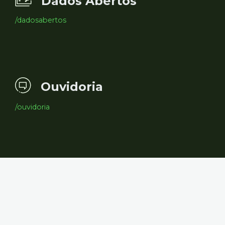
Dados Abertos
/dadosabertos
Ouvidoria
/ouvidoria