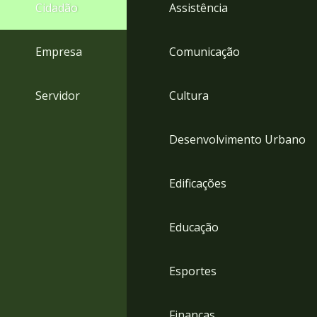
4
Cidadão
Assistência
Acessibilidade
5
Empresa
Comunicação
Servidor
Cultura
Desenvolvimento Urbano
Edificações
Educação
Esportes
Finanças