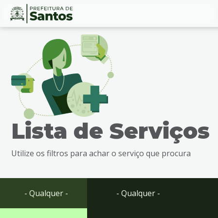
Ir
Conteúdo
para
o
conteúdo
1
Ir
para
o
menu
Lista de Serviços
2
Ir
para
Utilize os filtros para achar o serviço que procura
busca
3
Ir
para
- Qualquer -
- Qualquer -
o
rodapé