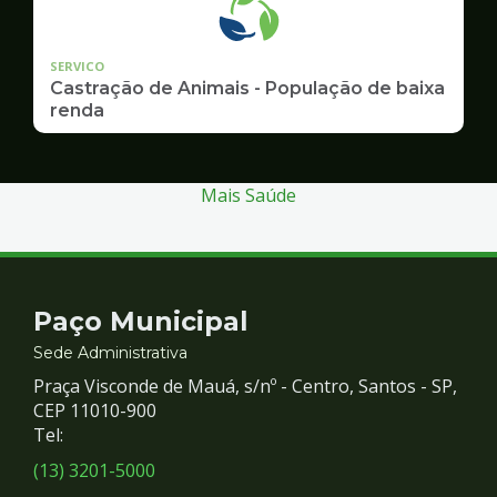
SERVICO
Castração de Animais - População de baixa
renda
Mais Saúde
Contato
Paço Municipal
e
Sede Administrativa
Praça Visconde de Mauá, s/nº - Centro, Santos - SP,
Redes
CEP 11010-900
Tel:
Sociais
(13) 3201-5000