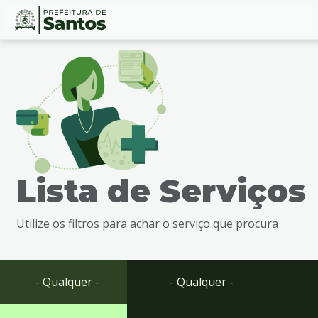
Ir
Conteúdo
para
o
conteúdo
1
Ir
para
o
menu
Lista de Serviços
2
Ir
para
Utilize os filtros para achar o serviço que procura
busca
3
Ir
para
- Qualquer -
- Qualquer -
o
rodapé