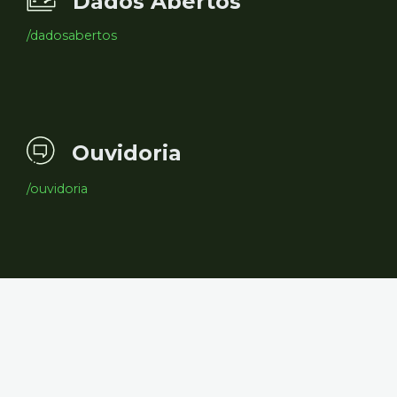
Dados Abertos
/dadosabertos
Ouvidoria
/ouvidoria