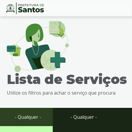
Ir
Conteúdo
para
o
conteúdo
1
Ir
para
o
menu
Lista de Serviços
2
Ir
para
Utilize os filtros para achar o serviço que procura
busca
3
Ir
para
- Qualquer -
- Qualquer -
o
rodapé