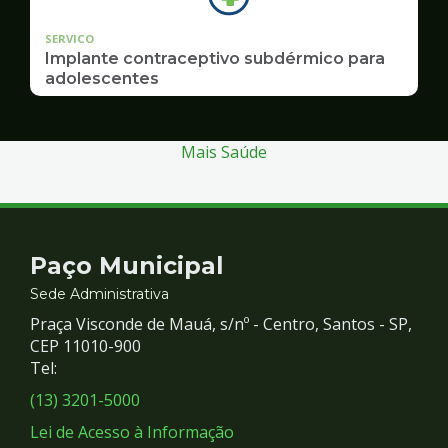
SERVICO
Implante contraceptivo subdérmico para
adolescentes
Mais Saúde
Contato
Paço Municipal
e
Sede Administrativa
Praça Visconde de Mauá, s/nº - Centro, Santos - SP,
Redes
CEP 11010-900
Tel:
Sociais
(13) 3201-5000
Lei de Acesso à Informação