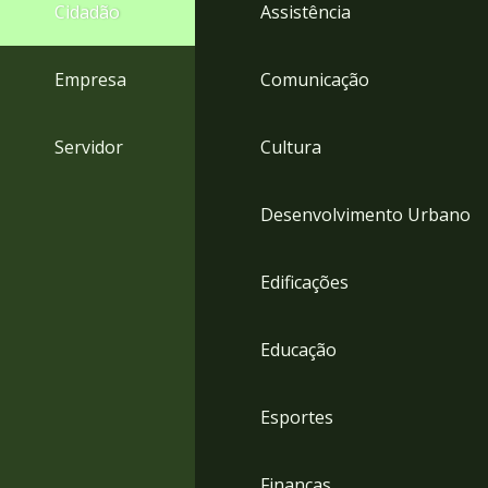
4
Cidadão
Assistência
Acessibilidade
5
Empresa
Comunicação
Servidor
Cultura
Desenvolvimento Urbano
Edificações
Educação
Esportes
Finanças