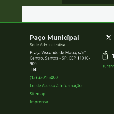
Contato
Paço Municipal
e
Sede Administrativa
Praça Visconde de Mauá, s/nº -
Redes
Centro, Santos - SP, CEP 11010-
900
Turis
Sociais
Tel:
(13) 3201-5000
Lei de Acesso à Informação
Sitemap
Imprensa