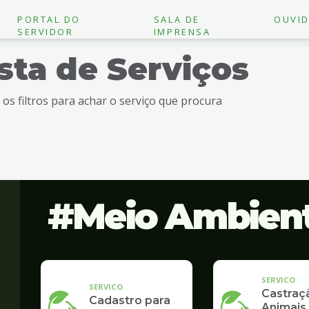
PORTAL DO
SALA DE
OUVID
SERVIDOR
IMPRENSA
ista de Serviços
e os filtros para achar o serviço que procura
Meio Ambien
SERVICO
SERVICO
Castraç
Cadastro para
Animais 