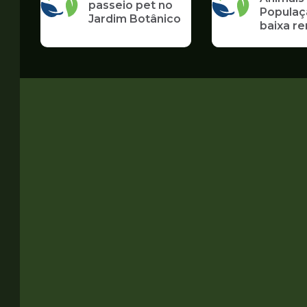
passeio pet no
Populaç
Jardim Botânico
baixa r