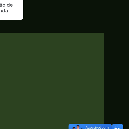
ão de
enda