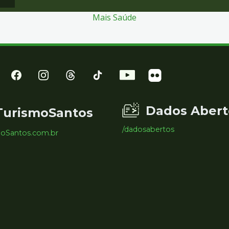
Mais Saúde
Dados Abert
TurismoSantos
/dadosabertos
moSantos.com.br