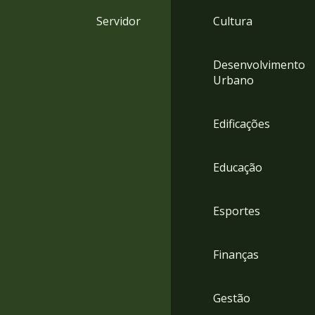
4
Servidor
Cultura
Acessibilidade
5
Desenvolvimento
Urbano
Edificações
Educação
Esportes
Finanças
Gestão