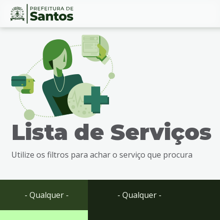
Ir
Conteúdo
para
o
conteúdo
1
Ir
para
o
menu
Lista de Serviços
2
Ir
para
Utilize os filtros para achar o serviço que procura
busca
3
Ir
para
- Qualquer -
- Qualquer -
o
rodapé