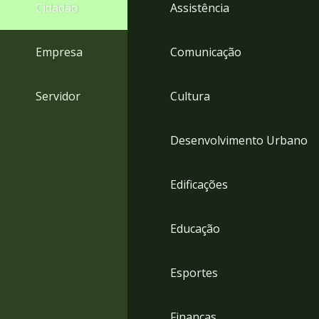
4
Cidadão
Assistência
Acessibilidade
5
Empresa
Comunicação
Servidor
Cultura
Desenvolvimento Urbano
Edificações
Educação
Esportes
Finanças