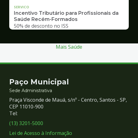
SERVICO
Incentivo Tributário para Profissionais da
Saúde Recém-Formados
50% de desconto no ISS
Mais Saúde
Contato
Paço Municipal
e
Sede Administrativa
Praça Visconde de Mauá, s/nº - Centro, Santos - SP,
Redes
CEP 11010-900
Tel:
Sociais
(13) 3201-5000
Lei de Acesso à Informação