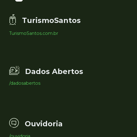
TurismoSantos
TurismoSantos.com.br
Dados Abertos
/dadosabertos
Ouvidoria
/ouvidoria