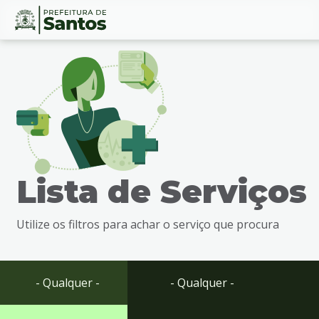
Ir
Conteúdo
para
o
conteúdo
1
Ir
para
o
menu
Lista de Serviços
2
Ir
para
Utilize os filtros para achar o serviço que procura
busca
3
Ir
para
- Qualquer -
- Qualquer -
o
rodapé