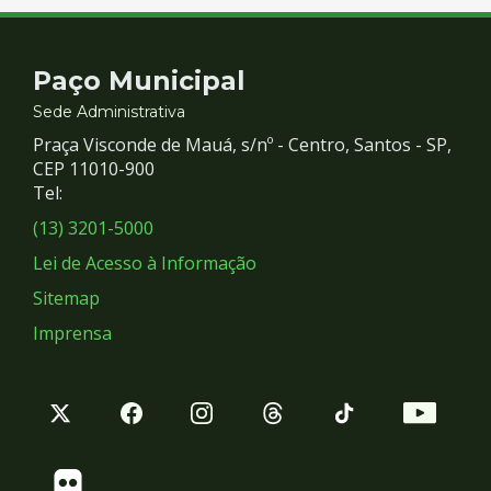
Contato
Paço Municipal
e
Sede Administrativa
Praça Visconde de Mauá, s/nº - Centro, Santos - SP,
Redes
CEP 11010-900
Tel:
Sociais
(13) 3201-5000
Lei de Acesso à Informação
Sitemap
Imprensa