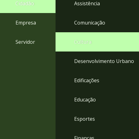
4
Cidadão
Assistência
Acessibilidade
5
Empresa
Comunicação
Servidor
Cultura
Desenvolvimento Urbano
Edificações
Educação
Esportes
Finanças