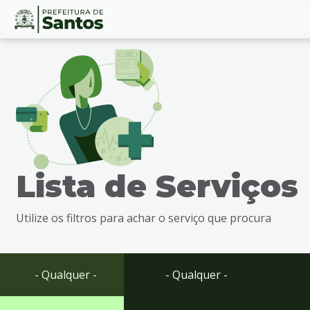
Ir
Conteúdo
para
o
conteúdo
1
Ir
para
o
menu
Lista de Serviços
2
Ir
para
Utilize os filtros para achar o serviço que procura
busca
3
Ir
para
- Qualquer -
- Qualquer -
o
rodapé