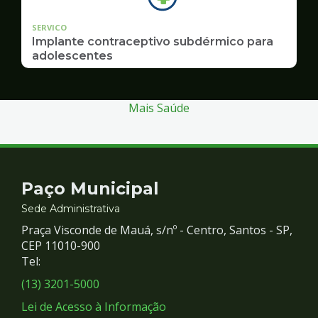
SERVICO
Implante contraceptivo subdérmico para
adolescentes
Mais Saúde
Contato
Paço Municipal
e
Sede Administrativa
Praça Visconde de Mauá, s/nº - Centro, Santos - SP,
Redes
CEP 11010-900
Tel:
Sociais
(13) 3201-5000
Lei de Acesso à Informação