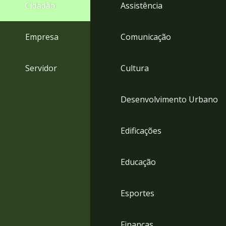
4
Cidadão
Assistência
Acessibilidade
5
Empresa
Comunicação
Servidor
Cultura
Desenvolvimento Urbano
Edificações
Educação
Esportes
Finanças