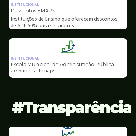
da
INSTITUCIONAL
pagina
Descontos EMAPS
de
Instituições de Ensino que oferecem descontos
Gestão
de ATÉ 50% para servidores
Ilustração
da
INSTITUCIONAL
pagina
Escola Municipal de Administração Pública
de
de Santos - Emaps
Gestão
Transparência