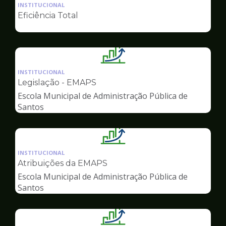
da
INSTITUCIONAL
pagina
Eficiência Total
de
Gestão
Ilustração
da
INSTITUCIONAL
pagina
Legislação - EMAPS
de
Escola Municipal de Administração Pública de
Gestão
Santos
Ilustração
da
INSTITUCIONAL
pagina
Atribuições da EMAPS
de
Escola Municipal de Administração Pública de
Gestão
Santos
Ilustração