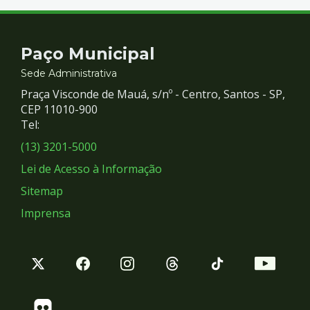
Contato
Paço Municipal
e
Sede Administrativa
Praça Visconde de Mauá, s/nº - Centro, Santos - SP,
Redes
CEP 11010-900
Tel:
Sociais
(13) 3201-5000
Lei de Acesso à Informação
Sitemap
Imprensa