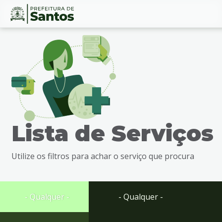
Ir
Conteúdo
para
o
conteúdo
1
Ir
para
o
menu
Lista de Serviços
2
Ir
para
Utilize os filtros para achar o serviço que procura
busca
3
Ir
para
- Qualquer -
- Qualquer -
o
rodapé