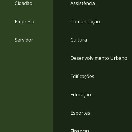
4
Cidadão
Assistência
Acessibilidade
5
Empresa
Comunicação
Servidor
Cultura
Desenvolvimento Urbano
Edificações
Educação
Esportes
Finanças