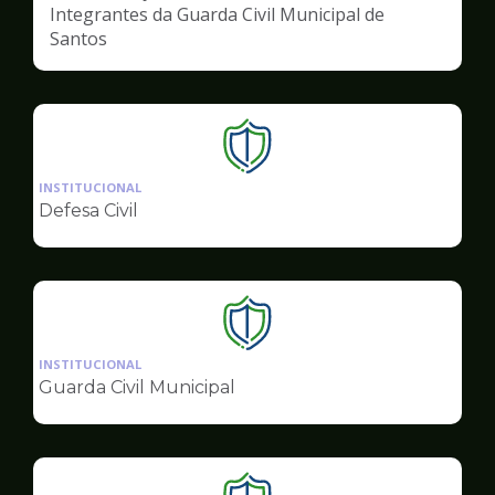
Integrantes da Guarda Civil Municipal de
Santos
Ilustração
da
INSTITUCIONAL
pagina
Defesa Civil
de
Segurança
Ilustração
da
INSTITUCIONAL
pagina
Guarda Civil Municipal
de
Segurança