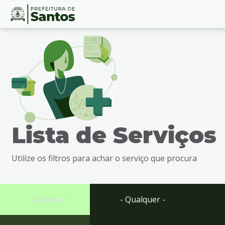
Ir
Conteúdo
para
o
conteúdo
1
Ir
para
o
menu
Lista de Serviços
2
Ir
para
Utilize os filtros para achar o serviço que procura
busca
3
Ir
para
- Qualquer -
- Qualquer -
o
rodapé