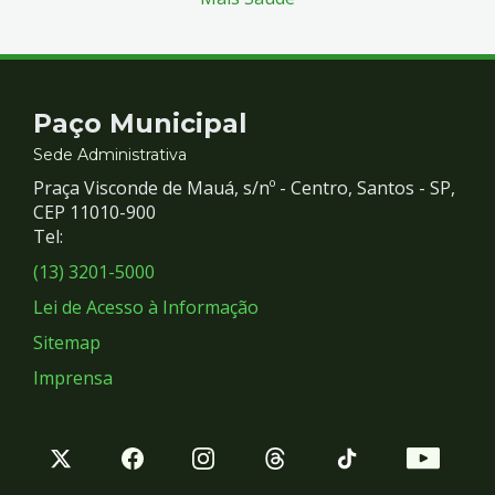
Contato
Paço Municipal
e
Sede Administrativa
Praça Visconde de Mauá, s/nº - Centro, Santos - SP,
Redes
CEP 11010-900
Tel:
Sociais
(13) 3201-5000
Lei de Acesso à Informação
Sitemap
Imprensa