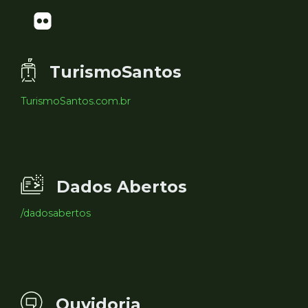
TurismoSantos
TurismoSantos.com.br
Dados Abertos
/dadosabertos
Ouvidoria