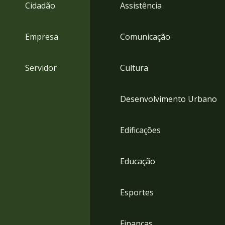
4
Cidadão
Assistência
Acessibilidade
5
Empresa
Comunicação
Servidor
Cultura
Desenvolvimento Urbano
Edificações
Educação
Esportes
Finanças