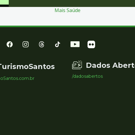
Mais Saúde
Dados Abert
TurismoSantos
/dadosabertos
moSantos.com.br