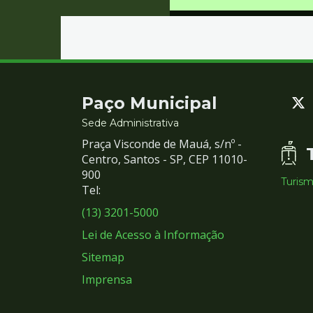
Contato
Paço Municipal
e
Sede Administrativa
Praça Visconde de Mauá, s/nº -
Redes
Centro, Santos - SP, CEP 11010-
900
Turis
Sociais
Tel:
(13) 3201-5000
Lei de Acesso à Informação
Sitemap
Imprensa