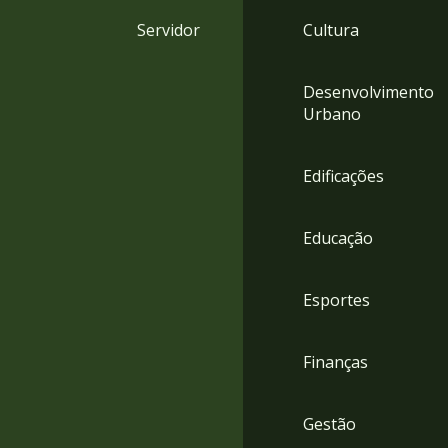
4
Servidor
Cultura
Acessibilidade
5
Desenvolvimento
Urbano
Edificações
Educação
Esportes
Finanças
Gestão