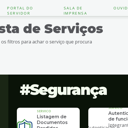
PORTAL DO
SALA DE
OUVID
SERVIDOR
IMPRENSA
ista de Serviços
e os filtros para achar o serviço que procura
Segurança
SERVICO
SERVICO
Autenti
Listagem de
de funci
"
Documentos
Integran
alt="Autenticação